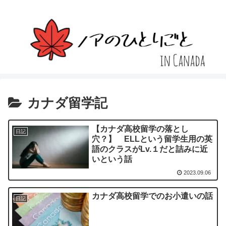
カナダ留学記
【カナダ高校留学の落とし
日記
穴？】 ELLという留学生用の英
語のクラスがLv.１だと詰みに近
いという話
2023.09.06
カナダ高校留学でのお小遣いの話
日記