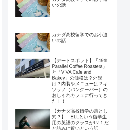
いの話
カナダ高校留学でのお小遣
いの話
【デートスポット】「49th
Parallel Coffee Roasters」
と「VIVA Cafe and
Bakey」の価格は？外観
は？内装やメニューは？キ
ツラノ（バンクーバー）の
おしゃれカフェに行ってき
た！！
【カナダ高校留学の落とし
穴？】 ELLという留学生
用の英語のクラスがLv.１だ
と詰みに近いという話