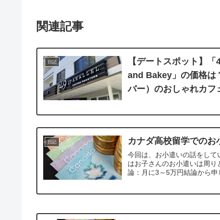
関連記事
【デートスポット】「49th P
日記
and Bakey」の
バー）のおしゃれカフ
カナダ高校留学でのお
日記
今回は、お小遣いの話をして
はお子さんのお小遣いは周り
論：月に3～5万円結論から申し上